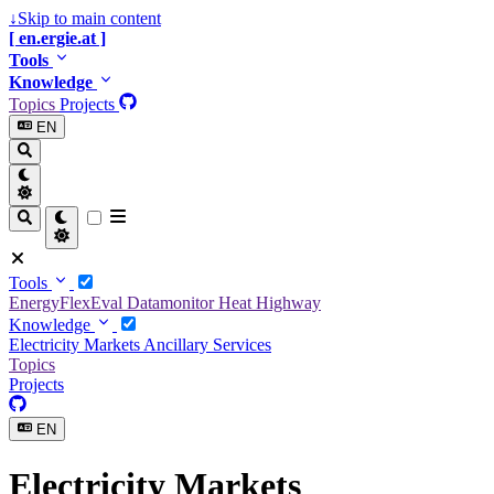
↓
Skip to main content
en.ergie.at
Tools
Knowledge
Topics
Projects
EN
Tools
EnergyFlexEval
Datamonitor
Heat Highway
Knowledge
Electricity Markets
Ancillary Services
Topics
Projects
EN
Electricity Markets