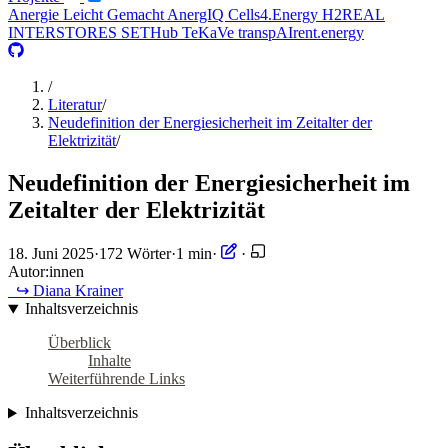
Anergie Leicht Gemacht
AnergIQ
Cells4.Energy
H2REAL
INTERSTORES
SETHub
TeKaVe
transpAIrent.energy
/
Literatur
/
Neudefinition der Energiesicherheit im Zeitalter der
Elektrizität
/
Neudefinition der Energiesicherheit im
Zeitalter der Elektrizität
18. Juni 2025
·
172 Wörter
·
1 min
·
·
Autor:innen
↪︎ Diana Krainer
Inhaltsverzeichnis
Überblick
Inhalte
Weiterführende Links
Inhaltsverzeichnis