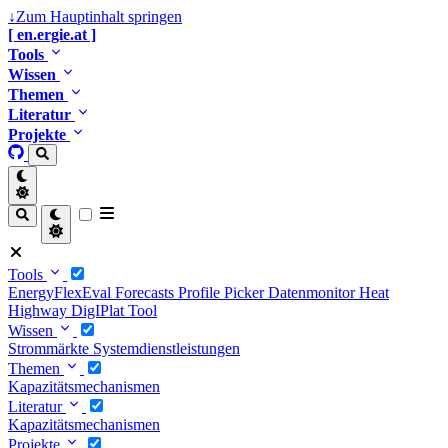
↓
Zum Hauptinhalt springen
en.ergie.at
Tools
Wissen
Themen
Literatur
Projekte
Tools
EnergyFlexEval
Forecasts
Profile Picker
Datenmonitor
Heat
Highway
DigIPlat Tool
Wissen
Strommärkte
Systemdienstleistungen
Themen
Kapazitätsmechanismen
Literatur
Kapazitätsmechanismen
Projekte